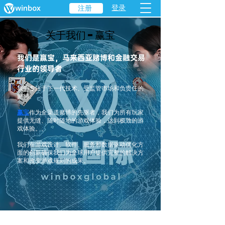
登录
注册
关于我们 - 赢宝
我们是赢宝，马来西亚赌博和金融交易
行业的领导者
我们专注于下一代技术、受监管市场和负责任的
赌博。
赢宝
作为全渠道赌博的先驱者，我们为所有玩家
提供无缝、随时随地的游戏体验，达到极致的游
戏体验。、
我们在游戏设计、软件、服务和数据驱动优化方
面的创新确保我们为全球用户提供完整的解决方
案和改变游戏规则的成果。