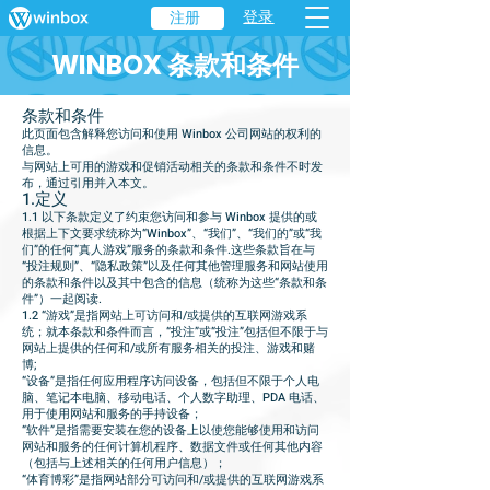
登录
注册
WINBOX 条款和条件
条款和条件
此页面包含解释您访问和使用 Winbox 公司网站的权利的
信息。
与网站上可用的游戏和促销活动相关的条款和条件不时发
布，通过引用并入本文。
1.定义
1.1 以下条款定义了约束您访问和参与 Winbox 提供的或
根据上下文要求统称为“Winbox”、“我们”、“我们的”或“我
们”的任何“真人游戏”服务的条款和条件.这些条款旨在与
“投注规则”、“隐私政策”以及任何其他管理服务和网站使用
的条款和条件以及其中包含的信息（统称为这些“条款和条
件”）一起阅读.
1.2 “游戏”是指网站上可访问和/或提供的互联网游戏系
统；就本条款和条件而言，“投注”或“投注”包括但不限于与
网站上提供的任何和/或所有服务相关的投注、游戏和赌
博;
“设备”是指任何应用程序访问设备，包括但不限于个人电
脑、笔记本电脑、移动电话、个人数字助理、PDA 电话、
用于使用网站和服务的手持设备；
“软件”是指需要安装在您的设备上以使您能够使用和访问
网站和服务的任何计算机程序、数据文件或任何其他内容
（包括与上述相关的任何用户信息）；
“体育博彩”是指网站部分可访问和/或提供的互联网游戏系