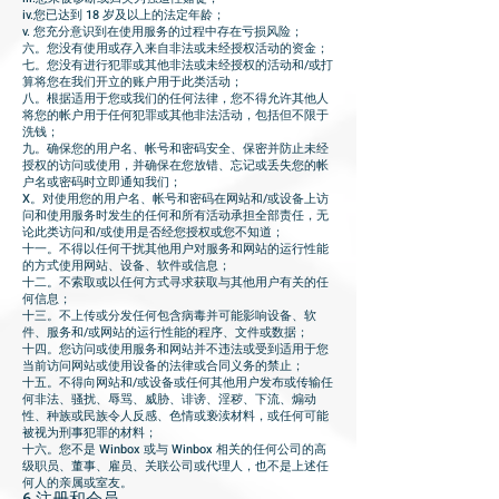
iv.您已达到 18 岁及以上的法定年龄；
v. 您充分意识到在使用服务的过程中存在亏损风险；
六。您没有使用或存入来自非法或未经授权活动的资金；
七。您没有进行犯罪或其他非法或未经授权的活动和/或打
算将您在我们开立的账户用于此类活动；
八。根据适用于您或我们的任何法律，您不得允许其他人
将您的帐户用于任何犯罪或其他非法活动，包括但不限于
洗钱；
九。确保您的用户名、帐号和密码安全、保密并防止未经
授权的访问或使用，并确保在您放错、忘记或丢失您的帐
户名或密码时立即通知我们；
X。对使用您的用户名、帐号和密码在网站和/或设备上访
问和使用服务时发生的任何和所有活动承担全部责任，无
论此类访问和/或使用是否经您授权或您不知道；
十一。不得以任何干扰其他用户对服务和网站的运行性能
的方式使用网站、设备、软件或信息；
十二。不索取或以任何方式寻求获取与其他用户有关的任
何信息；
十三。不上传或分发任何包含病毒并可能影响设备、软
件、服务和/或网站的运行性能的程序、文件或数据；
十四。您访问或使用服务和网站并不违法或受到适用于您
当前访问网站或使用设备的法律或合同义务的禁止；
十五。不得向网站和/或设备或任何其他用户发布或传输任
何非法、骚扰、辱骂、威胁、诽谤、淫秽、下流、煽动
性、种族或民族令人反感、色情或亵渎材料，或任何可能
被视为刑事犯罪的材料；
十六。您不是 Winbox 或与 Winbox 相关的任何公司的高
级职员、董事、雇员、关联公司或代理人，也不是上述任
何人的亲属或室友。