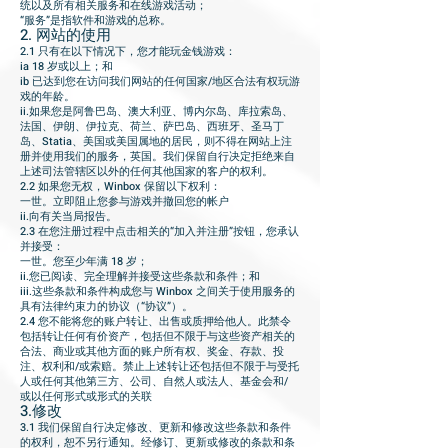
统以及所有相关服务和在线游戏活动；
“服务”是指软件和游戏的总称。
2. 网站的使用
2.1 只有在以下情况下，您才能玩金钱游戏：
ia 18 岁或以上；和
ib 已达到您在访问我们网站的任何国家/地区合法有权玩游
戏的年龄。
ii.如果您是阿鲁巴岛、澳大利亚、博内尔岛、库拉索岛、
法国、伊朗、伊拉克、荷兰、萨巴岛、西班牙、圣马丁
岛、Statia、美国或美国属地的居民，则不得在网站上注
册并使用我们的服务，英国。我们保留自行决定拒绝来自
上述司法管辖区以外的任何其他国家的客户的权利。
2.2 如果您无权，Winbox 保留以下权利：
一世。立即阻止您参与游戏并撤回您的帐户
ii.向有关当局报告。
2.3 在您注册过程中点击相关的“加入并注册”按钮，您承认
并接受：
一世。您至少年满 18 岁；
ii.您已阅读、完全理解并接受这些条款和条件；和
iii.这些条款和条件构成您与 Winbox 之间关于使用服务的
具有法律约束力的协议（“协议”）。
2.4 您不能将您的账户转让、出售或质押给他人。此禁令
包括转让任何有价资产，包括但不限于与这些资产相关的
合法、商业或其他方面的账户所有权、奖金、存款、投
注、权利和/或索赔。禁止上述转让还包括但不限于与受托
人或任何其他第三方、公司、自然人或法人、基金会和/
或以任何形式或形式的关联
3.修改
3.1 我们保留自行决定修改、更新和修改这些条款和条件
的权利，恕不另行通知。经修订、更新或修改的条款和条