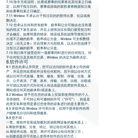
7.10 除非另有说明，比赛或赛事的结果将在其结束之日确
定，以用于投注目的。赛事或游戏的获胜者将根据投注规
则在赛事结束之日确定。
7.11 Winbox 不承认出于投注目的的暂停比赛、抗议或推
翻决定。
7.12 您承认任何和所有赔率、赔率和让分可能会在没有通
知的情况下发生波动，并且上述情况仅在我们接受投注时
才会确定。如果明显的错误、错误或系统故障导致投注中
出现不正确的赔率、赔率或让分盘，Winbox 可全权酌情
决定（但无义务）尽合理努力与您联系，以允许您选择下
注投注正确的赔率、赔率和让分盘。
7.13 我们将不接受您对一项赛事同时进行的任何投注。对
于任何投注及其相关交易，Winbox 的决定为最终决定。
8.软件许可
8.1 您在此承认并同意，您可以访问的软件是本公司的财
产，并且您对此类软件没有任何权利。您不得以任何方式
或以任何方式改编、复制、修改、复制、存储、分发、展
示、公开表演、广播、发布、传输、出售、出租、出租或
许可或以其他方式向任何人传达或提供此类软件其他人、
网站或任何其他媒体和/或设备上。
8.2 Winbox 授予您在您的设备上安装和使用软件的个人、
非排他性、不可转让和可撤销的许可（“许可”），前提是
此类安装和使用是通过您使用的设备进行的是主要用户。
8.3 本软件由 Winbox 许可和分发，仅用于使本软件的用
户能够充分访问和使用服务。
8.4 您不得：
一世。将软件安装或加载到其他联网设备的服务器上；
ii.将软件复制、分发、转让、转让给任何其他人；
iii.将软件出租、租赁、再许可或转让给任何第三方；
iv.创建或提供可供他人使用本软件的任何方式；