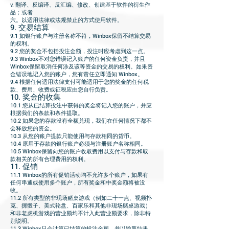
v. 翻译、反编译、反汇编、修改、创建基于软件的衍生作
品；或者
六。以适用法律或法规禁止的方式使用软件。
9. 交易结算
9.1 如银行账户与注册名称不符，Winbox保留不结算交易
的权利。
9.2 您的奖金不包括投注金额，投注时应考虑到这一点。
9.3 Winbox不对您错误记入账户的任何资金负责，并且
Winbox保留取消任何涉及该等资金的交易的权利。如果资
金错误地记入您的账户，您有责任立即通知 Winbox。
9.4 根据任何适用法律支付可能适用于您的奖金的任何税
款、费用、收费或征税应由您自行负责。
10. 奖金的收集
10.1 您从已结算投注中获得的奖金将记入您的账户，并应
根据我们的条款和条件提取。
10.2 如果您的存款没有全额兑现，我们在任何情况下都不
会释放您的资金。
10.3 从您的账户提款只能使用与存款相同的货币。
10.4 原用于存款的银行账户必须与注册账户名称相同。
10.5 Winbox保留向您的账户收取费用以支付与存款和取
款相关的所有合理费用的权利。
11. 促销
11.1 Winbox的所有促销活动均不允许多个账户，如果有
任何串通或使用多个账户，所有奖金和中奖金额将被没
收。
11.2 所有类型的非现场赌桌游戏（例如二十一点、视频扑
克、掷骰子、美式轮盘、百家乐和其他非现场赌桌游戏）
和非老虎机游戏的营业额均不计入此营业额要求，除非特
别说明。
11.3 Winbox只会计算已结算的投注金额，并以输赢结果