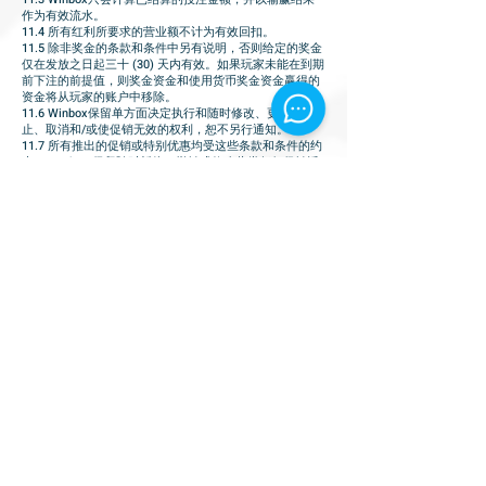
作为有效流水。
11.4 所有红利所要求的营业额不计为有效回扣。
11.5 除非奖金的条款和条件中另有说明，否则给定的奖金
仅在发放之日起三十 (30) 天内有效。如果玩家未能在到期
前下注的前提值，则奖金资金和使用货币奖金资金赢得的
资金将从玩家的账户中移除。
11.6 Winbox保留单方面决定执行和随时修改、更改、停
止、取消和/或使促销无效的权利，恕不另行通知。
11.7 所有推出的促销或特别优惠均受这些条款和条件的约
束。 Winbox 保留随时暂停、撤销或修改此类任何促销活
动的权利。
11.8 如果 Winbox 认为用户正在滥用或试图滥用促销活
动，Winbox 可以自行决定阻止、拒绝、暂停、扣留或撤
回任何用户参与促销活动。
11.9 Winbox 保留取消任何个人/团体进行联络/串通和欺
诈企图的任何或所有投注的权利。账户中的钱将被立即没
收。
12. 赔偿
12.1 您同意赔偿并追究 Winbox、我们的员工、管理人
员、董事、被许可人、分销商、关联公司、子公司和代理
人因违反条款和条件而可能产生的任何损失、损害或索赔
（包括合理的法律费用）和/或投注规则。
13. 违规
13.1 Winbox 保留就任何违反这些条款和条件的行为寻求
所有补救措施的权利，包括拒绝或限制任何特定人员访问
服务、网站和信息、终止您的帐户或阻止访问的权利在任
何时候并由我们自行决定从特定的 Internet 地址获取。
13.2 您同意就所有索赔、要求、责任、损害、损失、成本
和费用，包括法律费用和任何其他费用，包括可能因的结