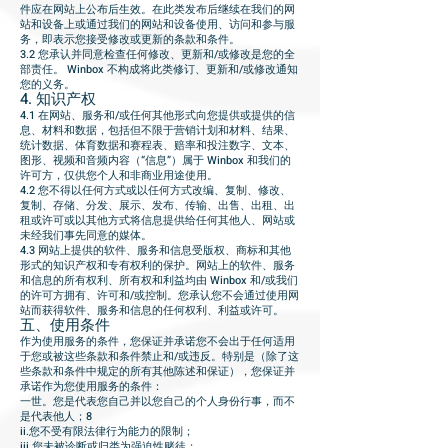
件应在网站上公布后生效。在此类发布后继续在我们的网
站和设备上或通过我们的网站和设备使用、访问和参与服
务，即表示您接受修改或更新的条款和条件。
3.2 您承认并同意检查任何修改、更新和/或修改是您的全
部责任。 Winbox 不构成将此类修订、更新和/或修改通知
您的义务。
4. 知识产权
4.1 在网站、服务和/或任何其他形式向您提供或提供的信
息、材料和数据，包括但不限于营销计划和材料、结果、
统计数据、体育数据和赛程表、赔率和投注数字、文本、
图形、视频和音频内容（“信息”）属于 Winbox 和我们的
许可方，仅供您个人和非商业用途使用。
4.2 您不得以任何方式或以任何方式改编、复制、修改、
复制、存储、分发、展示、发布、传输、出售、出租、出
租或许可或以其他方式将信息提供给任何其他人、网站或
未经我们事先同意的媒体。
4.3 网站上提供的软件、服务和信息受版权、商标和其他
形式的知识产权和专有权利的保护。网站上的软件、服务
和信息的所有权利、所有权和利益均由 Winbox 和/或我们
的许可方拥有、许可和/或控制。您承认您不会通过使用网
站而获得软件、服务和信息的任何权利、利益或许可。
五、使用条件
作为使用服务的条件，您保证并承诺您不会出于任何适用
于您或被这些条款和条件禁止和/或违反。特别是（除了这
些条款和条件中规定的所有其他陈述和保证），您保证并
承诺作为您使用服务的条件：
一世。您是代表您自己并以您自己的个人身份行事，而不
是代表他人；8
ii.您不受有限法律行为能力的限制；
iii.您未被诊断或归类为强迫性赌徒；