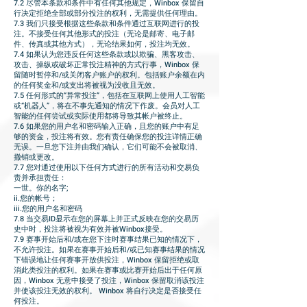
7.2 尽管本条款和条件中有任何其他规定，Winbox 保留自
行决定拒绝全部或部分投注的权利，无需提供任何理由。
7.3 我们只接受根据这些条款和条件通过互联网进行的投
注。不接受任何其他形式的投注（无论是邮寄、电子邮
件、传真或其他方式），无论结果如何，投注均无效。
7.4 如果认为您违反任何这些条款或以欺骗、黑客攻击、
攻击、操纵或破坏正常投注精神的方式行事，Winbox 保
留随时暂停和/或关闭客户账户的权利。包括账户余额在内
的任何奖金和/或支出将被视为没收且无效。
7.5 任何形式的“异常投注”，包括在互联网上使用人工智能
或“机器人”，将在不事先通知的情况下作废。会员对人工
智能的任何尝试或实际使用都将导致其帐户被终止。
7.6 如果您的用户名和密码输入正确，且您的账户中有足
够的资金，投注将有效。您有责任确保您的投注详情正确
无误。一旦您下注并由我们确认，它们可能不会被取消、
撤销或更改。
7.7 您对通过使用以下任何方式进行的所有活动和交易负
责并承担责任：
一世。你的名字;
ii.您的帐号；
iii.您的用户名和密码
7.8 当交易ID显示在您的屏幕上并正式反映在您的交易历
史中时，投注将被视为有效并被Winbox接受。
7.9 赛事开始后和/或在您下注时赛事结果已知的情况下，
不允许投注。如果在赛事开始后和/或已知赛事结果的情况
下错误地让任何赛事开放供投注，Winbox 保留拒绝或取
消此类投注的权利。如果在赛事或比赛开始后出于任何原
因，Winbox 无意中接受了投注，Winbox 保留取消该投注
并使该投注无效的权利。 Winbox 将自行决定是否接受任
何投注。