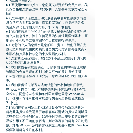
6.注册和会员
6.1 要使用Winbox投注，您必须完成开户和会员申请。我
们保留拒绝您的会员申请的权利，无需参考您或指定任何
理由。
6.2 您声明并承诺在注册和完成会员申请时提供的所有信
息在所有方面都是准确、真实和完整的，包括您的姓名、
资金来源（包括相关银行账户和卡号）和住址。
6.3 我们将采取合理和适当的措施，确保向我们披露的任
何个人信息保密。除非任何适用的法律法规强制要求，否
则我们不会报告或披露您的个人数据或投注信息。
6.4 对您的个人信息保密是您的唯一责任。我们保留在完
成付款所需的范围内向我们各自的支付结算服务提供商和
金融机构披露和转移您的个人数据的权利。
6.5 您有责任确保适用于您的法律不禁止您使用和访问网
站和/或使用和参与服务。
6.6 我们保留要求您提供进一步的身份证明和年龄证明以
验证您的会员申请的权利（例如有效的照片身份证明）。
如果您的信息详情有任何变更，您应立即通知我们相关变
更。
6.7 我们保留通过邮寄方式确认您的姓名和地址的权利。
Winbox 可以自行决定对您提供的任何信息进行额外的安
全检查。同意这些条款和条件即表示您同意 Winbox 访
问、使用和存储可能针对您进行的任何身份验证或检查。
7.下注
7.1 我们接受在网站上和/或通过设备宣传的游戏的投注。
所有此类投注均受适用于每项赛事或游戏的投注规则以及
这些条款和条件的约束。如果任何赛事出现明显错误或错
误或引用了不正确的参赛者，则对该赛事的所有投注均无
效。如果 Winbox 公司的游戏系统出现任何故障，Winbox
保留取消所有投注的权利。