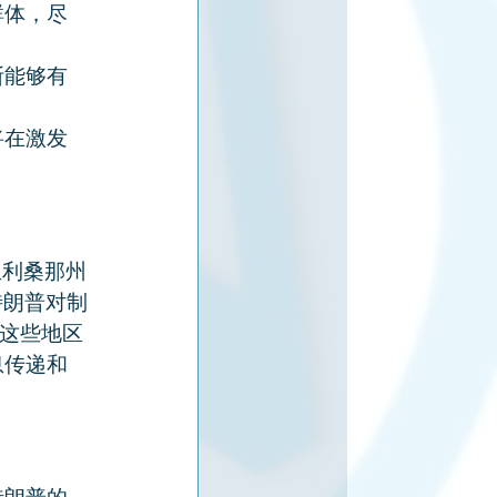
群体，尽
斯能够有
将在激发
亚利桑那州
特朗普对制
引这些地区
息传递和