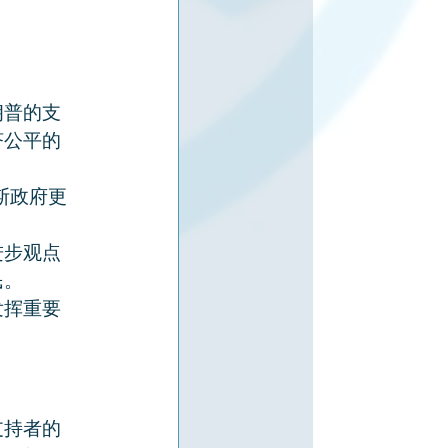
朗普的支
济公平的
斯政府更
进步观点
民。
发挥重要
支持者的