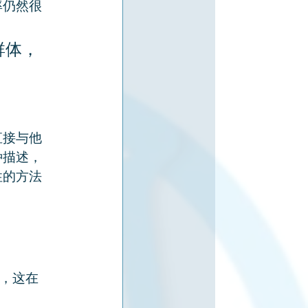
率仍然很
群体，
。
直接与他
种描述，
性的方法
，这在 