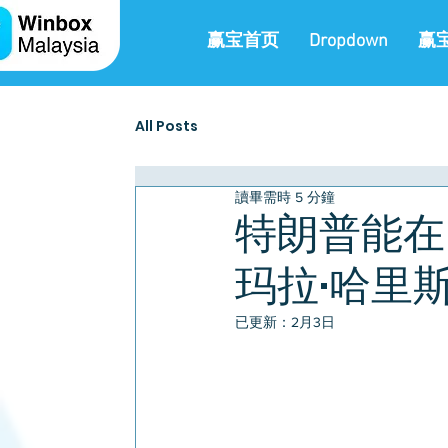
赢宝首页
Dropdown
赢
All Posts
讀畢需時 5 分鐘
特朗普能在 
玛拉·哈里
已更新：
2月3日