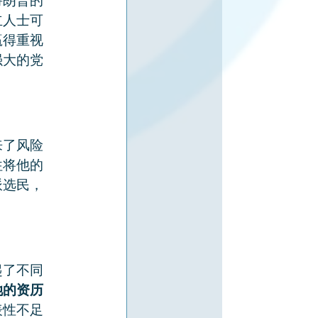
特朗普的
立人士可
赢得重视
强大的党
来了风险
往将他的
派选民，
起了不同
她的资历
表性不足